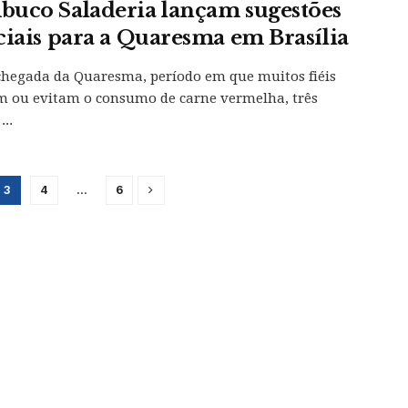
uco Saladeria lançam sugestões
ciais para a Quaresma em Brasília
hegada da Quaresma, período em que muitos fiéis
 ou evitam o consumo de carne vermelha, três
..
3
4
…
6