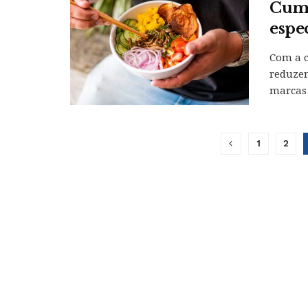
Cumb
espe
Com a c
reduzem
marcas .
1
2