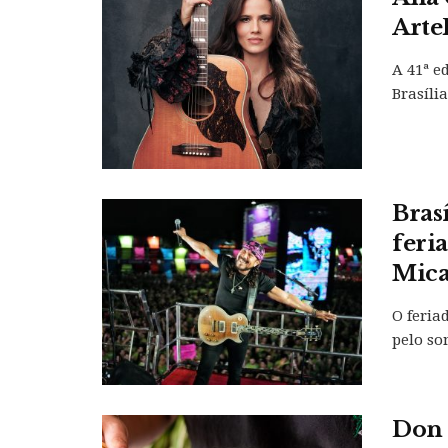
Arte
A 41ª e
Brasíli
Bras
feri
Mica
O feria
pelo som
Don 