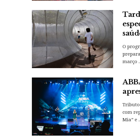
Tard
espe
saúde
O progr
prepara
março ..
ABBA
apre
Tributo
com re
Mia” e .