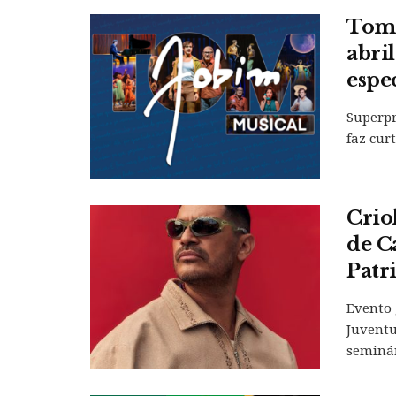
Tom 
abri
espe
Superpr
faz cur
Crio
de C
Patr
Evento 
Juventu
seminári