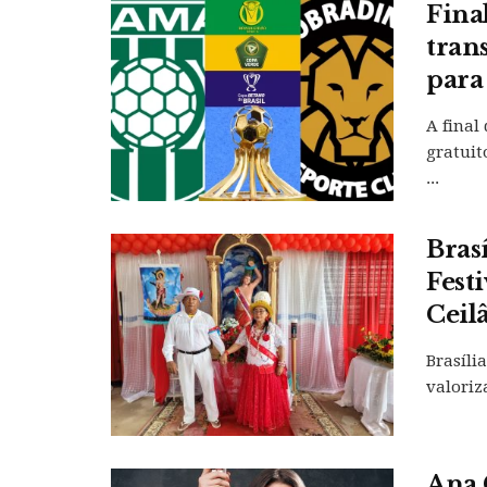
Fina
tran
para
A final
gratuit
...
Bras
Fest
Ceil
Brasíli
valoriza
Ana 