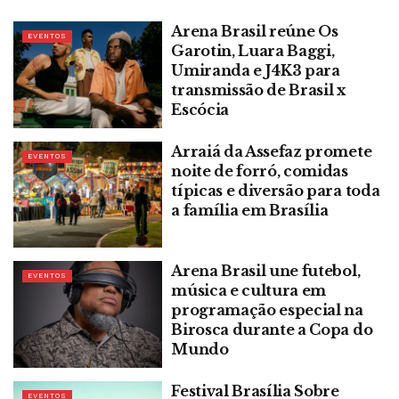
Arena Brasil reúne Os
EVENTOS
Garotin, Luara Baggi,
Umiranda e J4K3 para
transmissão de Brasil x
Escócia
Arraiá da Assefaz promete
EVENTOS
noite de forró, comidas
típicas e diversão para toda
a família em Brasília
Arena Brasil une futebol,
EVENTOS
música e cultura em
programação especial na
Birosca durante a Copa do
Mundo
Festival Brasília Sobre
EVENTOS