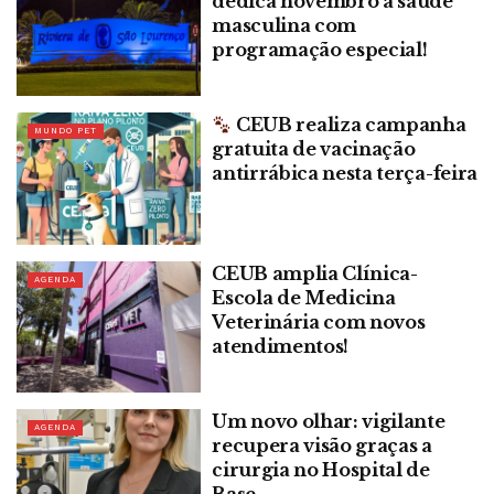
dedica novembro à saúde
masculina com
programação especial!
CEUB realiza campanha
MUNDO PET
gratuita de vacinação
antirrábica nesta terça-feira
CEUB amplia Clínica-
AGENDA
Escola de Medicina
Veterinária com novos
atendimentos!
Um novo olhar: vigilante
AGENDA
recupera visão graças a
cirurgia no Hospital de