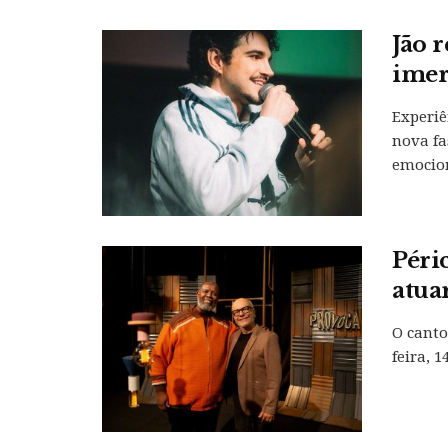
Jão 
imer
Experiê
nova fa
emocion
Péri
atua
O canto
feira, 1