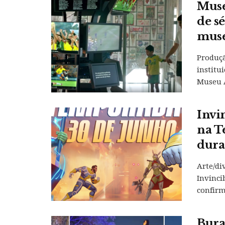
Muse
de s
muse
Produçã
institu
Museu A
Invi
na T
dura
Arte/di
Invinci
confirm
Bura