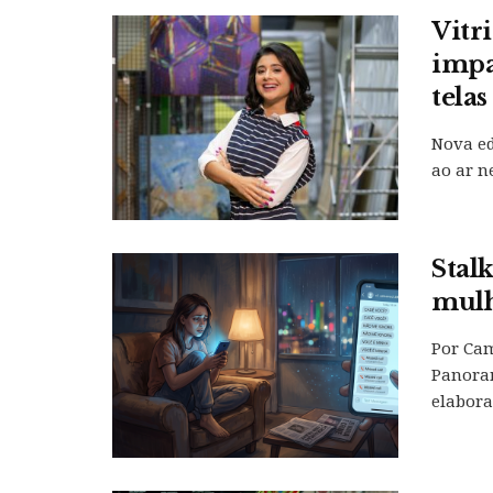
Vitr
impa
telas
Nova ed
ao ar n
Stal
mulh
Por Cam
Panoram
elaborad