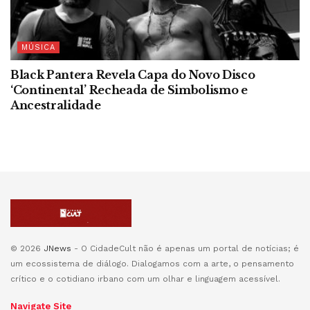
MÚSICA
Black Pantera Revela Capa do Novo Disco
‘Continental’ Recheada de Simbolismo e
Ancestralidade
© 2026
JNews
- O CidadeCult não é apenas um portal de notícias; é
um ecossistema de diálogo. Dialogamos com a arte, o pensamento
crítico e o cotidiano irbano com um olhar e linguagem acessível.
Navigate Site