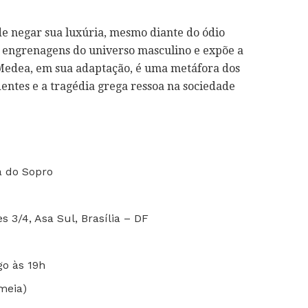
de negar sua luxúria, mesmo diante do ódio
as engrenagens do universo masculino e expõe a
 Medea, em sua adaptação, é uma metáfora dos
dentes e a tragédia grega ressoa na sociedade
a do Sopro
s 3/4, Asa Sul, Brasília – DF
o às 19h
(meia)