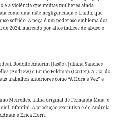
ão e a violência que muitas mulheres ainda
ada como uma mãe negligenciada e traída, que
abuso sofrido. A peça é um poderoso emblema dos
l de 2024, marcado por altos índices de abuso e
dea), Rodolfo Amorim (Jasão), Juliana Sanches
elles (Andrew) e Bruno Feldman (Carter). A Cia. do
eus trabalhos anteriores como “A Hora e Vez” e
nio Meirelles, trilha original de Fernanda Maia, e
aniel Infantini. A produção executiva é de Andreia
eldman e Erica Horn.