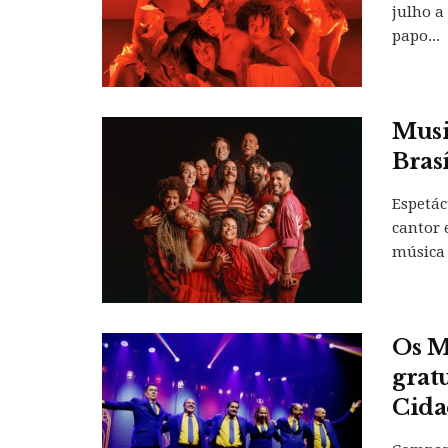
julho a
papo...
Musi
Bras
Espetác
cantor 
música 
Os M
grat
Cida