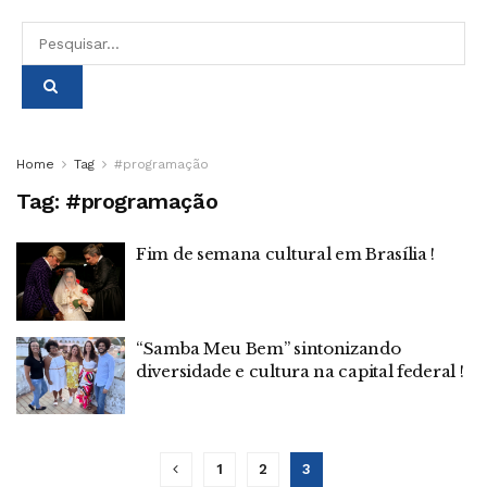
Home
Tag
#programação
Tag:
#programação
Fim de semana cultural em Brasília !
“Samba Meu Bem” sintonizando
diversidade e cultura na capital federal !
1
2
3