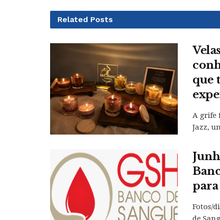
Related
Posts
Vela
conh
que 
expe
A grife
Jazz, u
Junh
Banc
para
Fotos/d
de Sang