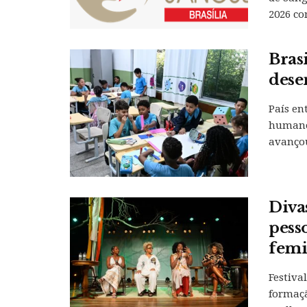
2026 co
Bras
dese
País en
humano 
avançou
Diva
pess
femi
Festiva
formaçã