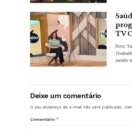
Saúd
prog
TV C
Foto: T
Trabal
saúde m
Deixe um comentário
O seu endereço de e-mail não será publicado.
Cam
*
Comentário