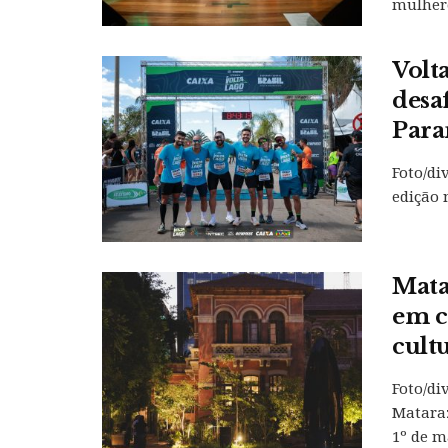
mulhere
Volt
desa
Para
Foto/di
edição 
Mata
em c
cult
Foto/di
Mataraz
1º de ma