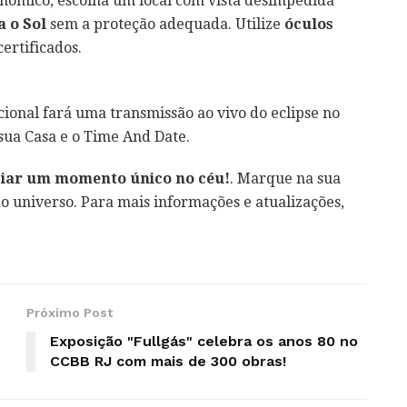
nômico, escolha um local com vista desimpedida
 o Sol
sem a proteção adequada. Utilize
óculos
certificados.
ional fará uma transmissão ao vivo do eclipse no
ua Casa e o Time And Date.
ciar um momento único no céu!
. Marque na sua
o universo. Para mais informações e atualizações,
Próximo Post
Exposição "Fullgás" celebra os anos 80 no
CCBB RJ com mais de 300 obras!