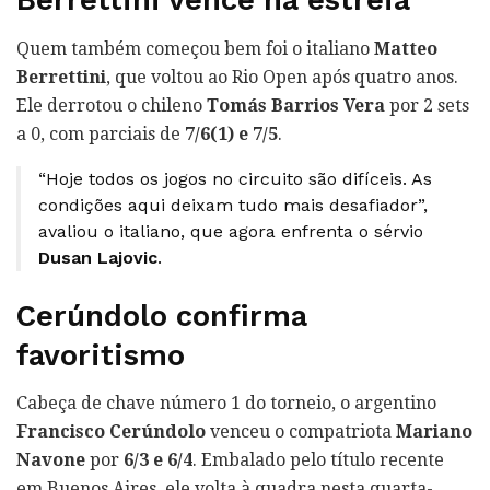
Berrettini vence na estreia
Quem também começou bem foi o italiano
Matteo
Berrettini
, que voltou ao Rio Open após quatro anos.
Ele derrotou o chileno
Tomás Barrios Vera
por 2 sets
a 0, com parciais de
7/6(1) e 7/5
.
“Hoje todos os jogos no circuito são difíceis. As
condições aqui deixam tudo mais desafiador”,
avaliou o italiano, que agora enfrenta o sérvio
Dusan Lajovic
.
Cerúndolo confirma
favoritismo
Cabeça de chave número 1 do torneio, o argentino
Francisco Cerúndolo
venceu o compatriota
Mariano
Navone
por
6/3 e 6/4
. Embalado pelo título recente
em Buenos Aires, ele volta à quadra nesta quarta-