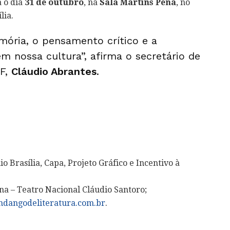
 o dia
31 de outubro
, na
Sala Martins Pena
, no
lia.
emória, o pensamento crítico e a
 nossa cultura”, afirma o secretário de
DF,
Cláudio Abrantes
.
 Brasília, Capa, Projeto Gráfico e Incentivo à
na – Teatro Nacional Cláudio Santoro;
dangodeliteratura.com.br
.