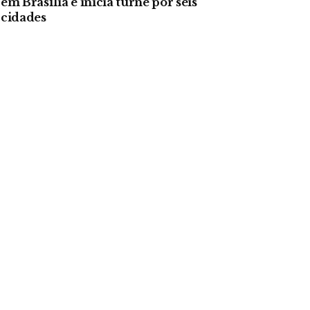
em Brasília e inicia turnê por seis
cidades