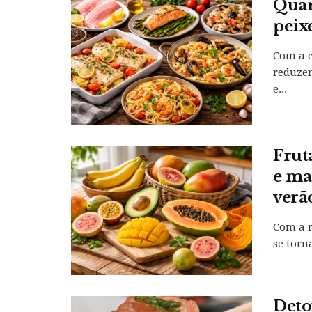
Quar
peix
Com a c
reduze
e...
Frut
e ma
verã
Com a r
se torn
Deto