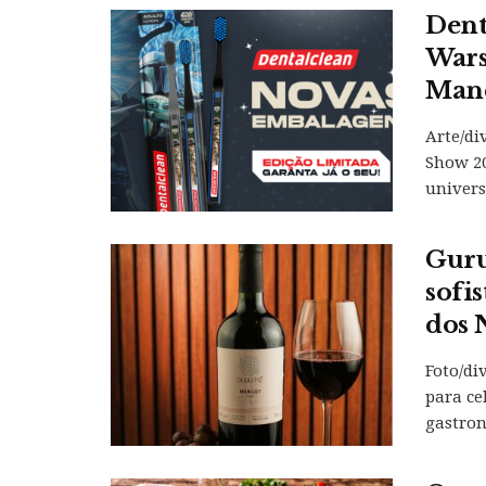
Dent
Wars
Mand
Arte/di
Show 20
universo
Guru
sofi
dos 
Foto/di
para ce
gastron