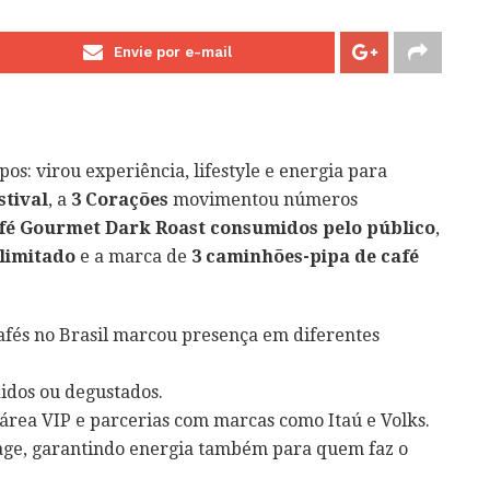
Envie por e-mail
opos: virou experiência, lifestyle e energia para
stival
, a
3 Corações
movimentou números
Café Gourmet Dark Roast consumidos pelo público
,
ilimitado
e a marca de
3 caminhões-pipa de café
 cafés no Brasil marcou presença em diferentes
idos ou degustados.
área VIP e parcerias com marcas como Itaú e Volks.
age, garantindo energia também para quem faz o